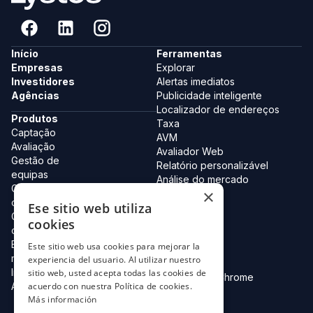
Início
Ferramentas
Empresas
Explorar
Investidores
Alertas imediatos
Agências
Publicidade inteligente
Localizador de endereços
Produtos
Taxa
Captação
AVM
Avaliação
Avaliador Web
Gestão de
Relatório personalizável
equipas
Análise do mercado
Gestão de
×
Equipa
carteiras
Ese sitio web utiliza
Cadastro 2.0
Gestão de
Colecções
cookies
clientes
Cartão digital
Estudos de
Este sitio web usa cookies para mejorar la
Lystos AI
mercado
experiencia del usuario. Al utilizar nuestro
Agentes IA
Integrações de
sitio web, usted acepta todas las cookies de
Extensão do Chrome
API e dados
acuerdo con nuestra Política de cookies.
Nota simples
Más información
Notas